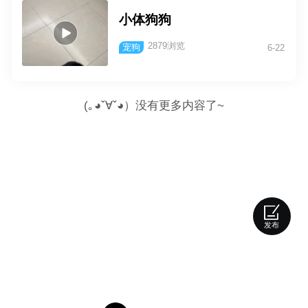
小体狗狗
2879浏览
宠狗
6-22
(｡◕ˇ∀ˇ◕）没有更多内容了~
发布