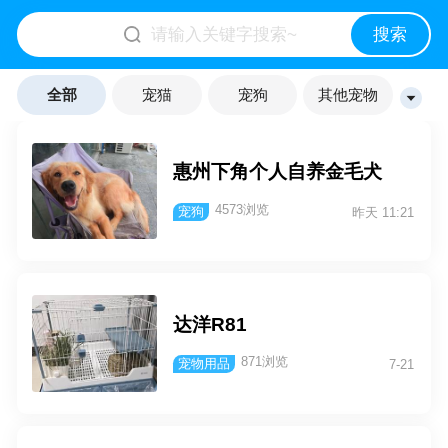
搜索
全部
宠猫
宠狗
其他宠物
宠物用品
惠州下角个人自养金毛犬
4573浏览
宠狗
昨天 11:21
达洋R81
871浏览
宠物用品
7-21