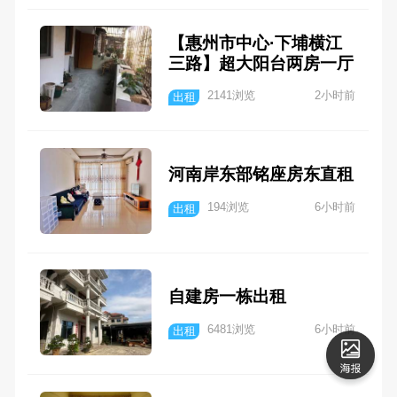
【惠州市中心·下埔横江
三路】超大阳台两房一厅
出租 温馨宜居 交通便利
2141浏览
2小时前
出租
拎包入住
河南岸东部铭座房东直租
194浏览
6小时前
出租
自建房一栋出租
6481浏览
6小时前
出租