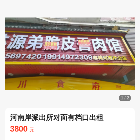
1
/
2
河南岸派出所对面有档口出租
3800
元